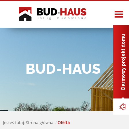
Strona główna
Darmowy projekt domu
O nas
Oferta
BUD-HAUS
Realizacje
Projekty
Kontakt
Jesteś tutaj:
Strona główna
Oferta