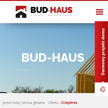
Strona główna
Darmowy projekt domu
O nas
Oferta
BUD-HAUS
Realizacje
Projekty
Kontakt
Jesteś tutaj:
Strona główna
Oferta
Ocieplenia