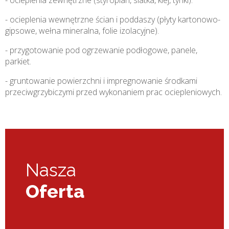
- ocieplenia zewnętrzne (styropian, siatka, klej, tynki).
- ocieplenia wewnętrzne ścian i poddaszy (płyty kartonowo-
gipsowe, wełna mineralna, folie izolacyjne).
- przygotowanie pod ogrzewanie podłogowe, panele,
parkiet.
- gruntowanie powierzchni i impregnowanie środkami
przeciwgrzybiczymi przed wykonaniem prac ociepleniowych.
Nasza
Oferta