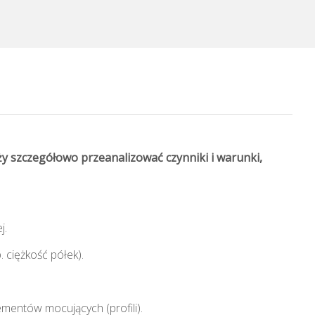
ży szczegółowo przeanalizować czynniki i warunki,
j.
 ciężkość półek).
ementów mocujących (profili).